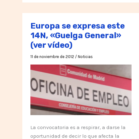
jövő:
40
évvel
Europa se expresa este
később
14N, «Guelga General»
üzenetet
(ver vídeo)
küldtek
a
11 de noviembre de 2012
/
Noticias
jövő
felé
La convocatoria es a respirar, a darse la
oportunidad de decir lo que afecta la