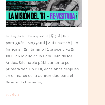
futuro
In English | En español | हिंदी में | Em
português | Magyarul | Auf Deutsch | En
français | En Italiano | Στα ελληνικα En
1969, en lo alto de la Cordillera de los
Andes, Silo habló públicamente por
primera vez. En 1981, doce años después,
en el marco de la Comunidad para el
Desarrollo Humano,
Todavía
Leerlo »
hay