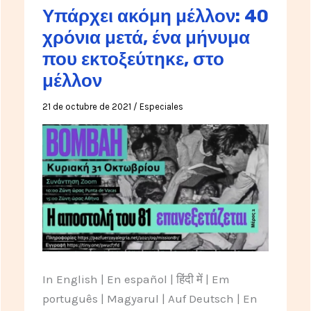
Υπάρχει ακόμη μέλλον: 40
χρόνια μετά, ένα μήνυμα
που εκτοξεύτηκε, στο
μέλλον
21 de octubre de 2021
/
Especiales
In English | En español | हिंदी में | Em
português | Magyarul | Auf Deutsch | En