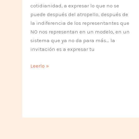
cotidianidad, a expresar lo que no se
puede después del atropello, después de
la indiferencia de los representantes que
NO nos representan en un modelo, en un
sistema que ya no da para más… la
invitación es a expresar tu
Europa
Leerlo »
se
expresa
este
14N,
«Guelga
General»
(ver
vídeo)