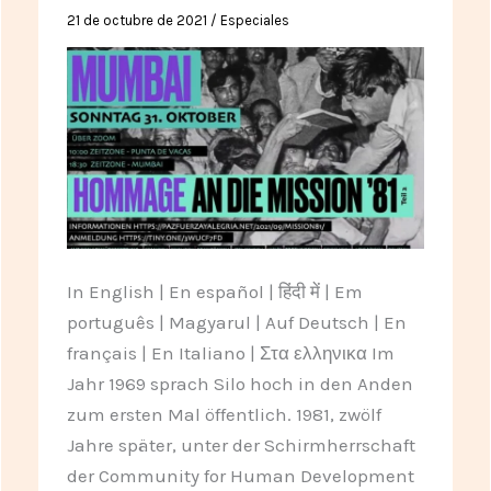
εκτοξεύτηκε,
21 de octubre de 2021
/
Especiales
στο
μέλλον
In English | En español | हिंदी में | Em
português | Magyarul | Auf Deutsch | En
français | En Italiano | Στα ελληνικα Im
Jahr 1969 sprach Silo hoch in den Anden
zum ersten Mal öffentlich. 1981, zwölf
Jahre später, unter der Schirmherrschaft
der Community for Human Development