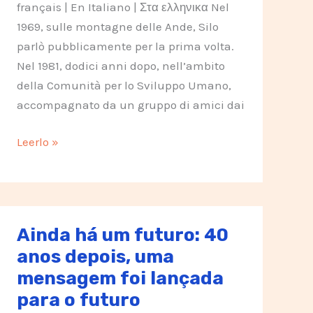
français | En Italiano | Στα ελληνικα Nel
1969, sulle montagne delle Ande, Silo
parlò pubblicamente per la prima volta.
Nel 1981, dodici anni dopo, nell’ambito
della Comunità per lo Sviluppo Umano,
accompagnato da un gruppo di amici dai
C’è
Leerlo »
ancora
un
futuro:
40
Ainda há um futuro: 40
anni
anos depois, uma
dopo,
mensagem foi lançada
è
para o futuro
stato