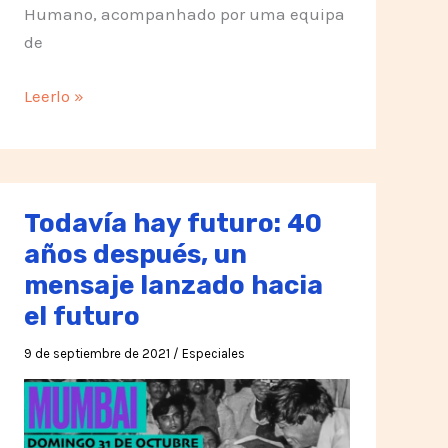
Humano, acompanhado por uma equipa
de
Ainda
Leerlo »
há
um
futuro:
40
Todavía hay futuro: 40
anos
años después, un
depois,
mensaje lanzado hacia
uma
el futuro
mensagem
foi
9 de septiembre de 2021
/
Especiales
lançada
para
o