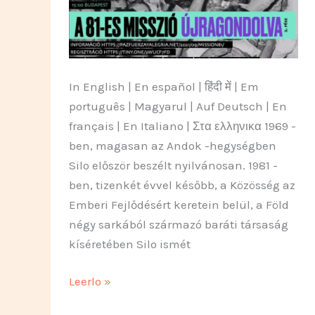
est
lancé
vers
l’avenir
In English | En español | हिंदी में | Em
português | Magyarul | Auf Deutsch | En
français | En Italiano | Στα ελληνικα 1969 -
ben, magasan az Andok -hegységben
Silo először beszélt nyilvánosan. 1981 -
ben, tizenkét évvel később, a Közösség az
Emberi Fejlődésért keretein belül, a Föld
négy sarkából származó baráti társaság
kíséretében Silo ismét
Van
Leerlo »
még