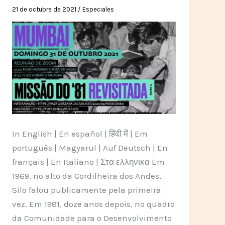
lanciato
21 de octubre de 2021
/
Especiales
un
messaggio
verso
il
futuro
In English | En español | हिंदी में | Em
português | Magyarul | Auf Deutsch | En
français | En Italiano | Στα ελληνικα Em
1969, no alto da Cordilheira dos Andes,
Silo falou publicamente pela primeira
vez. Em 1981, doze anos depois, no quadro
da Comunidade para o Desenvolvimento