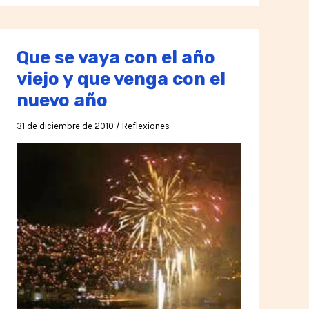
futuro:
40
años
Que se vaya con el año
después,
viejo y que venga con el
un
nuevo año
mensaje
lanzado
31 de diciembre de 2010
/
Reflexiones
hacia
el
futuro