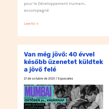
pour le Développement Humain,
accompagné
Il
Leerlo »
y
a
encore
un
Van még jövő: 40 évvel
avenir
később üzenetet küldtek
:
a jövő felé
40
ans
21 de octubre de 2021
/
Especiales
plus
tard,
un
message