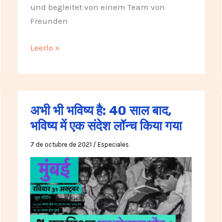
und begleitet von einem Team von
Freunden
Es
Leerlo »
gibt
noch
Zukunft:
40
अभी भी भविष्य है: 40 साल बाद,
Jahre
भविष्य में एक संदेश लॉन्च किया गया
später
startet
7 de octubre de 2021
/
Especiales
eine
Botschaft,
in
die
Zukunft