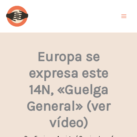
Ir
al
contenido
Europa se
expresa este
14N, «Guelga
General» (ver
vídeo)