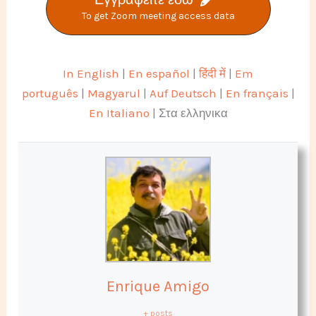
To get Zoom meeting access data
In English
|
En español
|
हिंदी में
|
Em
português
|
Magyarul
|
Auf Deutsch
|
En français
|
En Italiano
| Στα ελληνικα
Enrique Amigo
+ posts