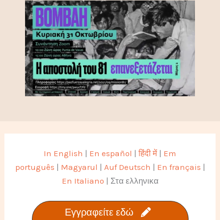
In English
|
En español
|
हिंदी में
|
Em
português
|
Magyarul
|
Auf Deutsch
|
En français
|
En Italiano
| Στα ελληνικα
Εγγραφείτε εδώ