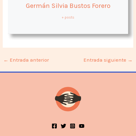
Germán Silvia Bustos Forero
+ posts
←
Entrada anterior
Entrada siguiente
→