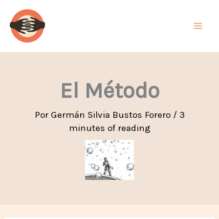
Ir
al
contenido
El Método
Por
Germán Silvia Bustos Forero
/
3
minutes of reading