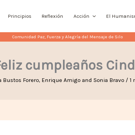
Principios
Reflexión
Acción
El Humani
Comunidad Paz, Fuerza y Alegría del Mensaje de Silo
Feliz cumpleaños Cind
a Bustos Forero
,
Enrique Amigo
and
Sonia Bravo
/
1 