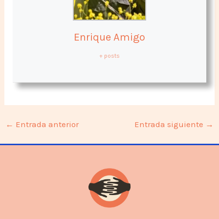
Enrique Amigo
+ posts
←
Entrada anterior
Entrada siguiente
→