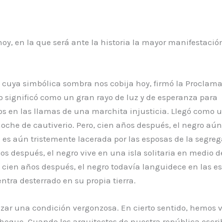
oy, en la que será ante la historia la mayor manifestación
cuya simbólica sombra nos cobija hoy, firmó la Proclama
 significó como un gran rayo de luz y de esperanza para
s en las llamas de una marchita injusticia. Llegó como 
oche de cautiverio. Pero, cien años después, el negro aún
o es aún tristemente lacerada por las esposas de la segreg
os después, el negro vive en una isla solitaria en medio 
cien años después, el negro todavía languidece en las e
tra desterrado en su propia tierra.
zar una condición vergonzosa. En cierto sentido, hemos 
 cheque. Cuando los arquitectos de nuestra república escri