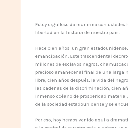
Estoy orgulloso de reunirme con ustedes h
libertad en la historia de nuestro país.
Hace cien años, un gran estadounidense, 
emancipación. Este trascendental decreto
millones de esclavos negros, chamuscado
precioso amanecer al final de una larga n
libre; cien años después, la vida del negr
las cadenas de la discriminación; cien añ
inmenso océano de prosperidad material; 
de la sociedad estadounidense y se encuen
Por eso, hoy hemos venido aquí a dramati
a la capital de nuestro país, a cobrar un