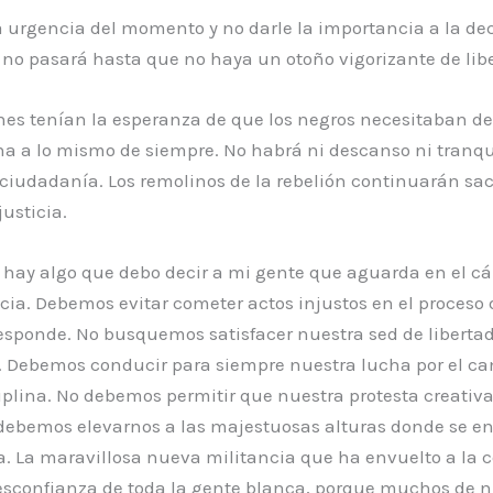
la urgencia del momento y no darle la importancia a la dec
, no pasará hasta que no haya un otoño vigorizante de lib
uienes tenían la esperanza de que los negros necesitaban d
rna a lo mismo de siempre. No habrá ni descanso ni tranq
 ciudadanía. Los remolinos de la rebelión continuarán sa
justicia.
 hay algo que debo decir a mi gente que aguarda en el cá
icia. Debemos evitar cometer actos injustos en el proceso
esponde. No busquemos satisfacer nuestra sed de libertad
. Debemos conducir para siempre nuestra lucha por el cam
iplina. No debemos permitir que nuestra protesta creativa 
debemos elevarnos a las majestuosas alturas donde se encu
. La maravillosa nueva militancia que ha envuelto a la
esconfianza de toda la gente blanca, porque muchos de 