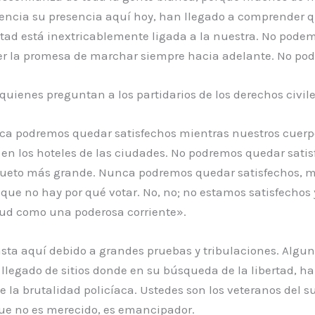
encia su presencia aquí hoy, han llegado a comprender qu
rtad está inextricablemente ligada a la nuestra. No pode
r la promesa de marchar siempre hacia adelante. No pod
quienes preguntan a los partidarios de los derechos civi
a podremos quedar satisfechos mientras nuestros cuerpos
 y en los hoteles de las ciudades. No podremos quedar sat
ueto más grande. Nunca podremos quedar satisfechos, mi
 que no hay por qué votar. No, no; no estamos satisfecho
itud como una poderosa corriente».
ta aquí debido a grandes pruebas y tribulaciones. Algun
llegado de sitios donde en su búsqueda de la libertad, ha
de la brutalidad policíaca. Ustedes son los veteranos del 
que no es merecido, es emancipador.