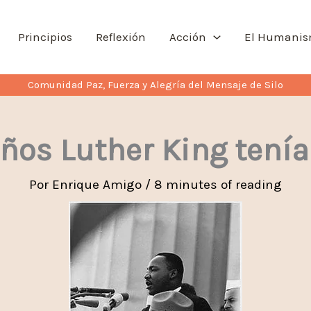
Principios
Reflexión
Acción
El Humani
Comunidad Paz, Fuerza y Alegría del Mensaje de Silo
ños Luther King tení
Por
Enrique Amigo
/
8 minutes of reading