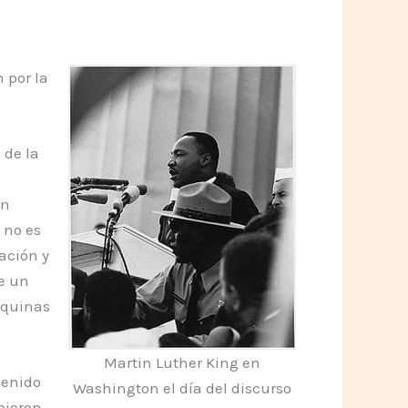
 por la
 de la
un
 no es
ación y
de un
squinas
Martin Luther King en
venido
Washington el día del discurso
bieron