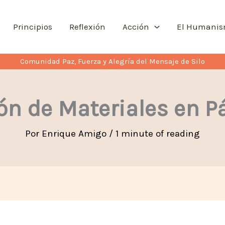
Principios
Reflexión
Acción
El Humani
Comunidad Paz, Fuerza y Alegría del Mensaje de Silo
ón de Materiales en 
Por
Enrique Amigo
/
1 minute of reading