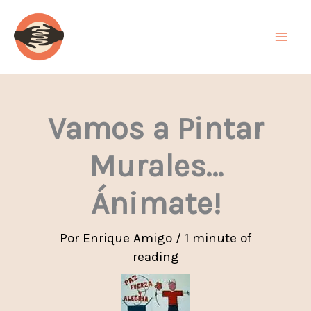
Ir
al
contenido
Vamos a Pintar
Murales…
Ánimate!
Por
Enrique Amigo
/
1 minute of
reading