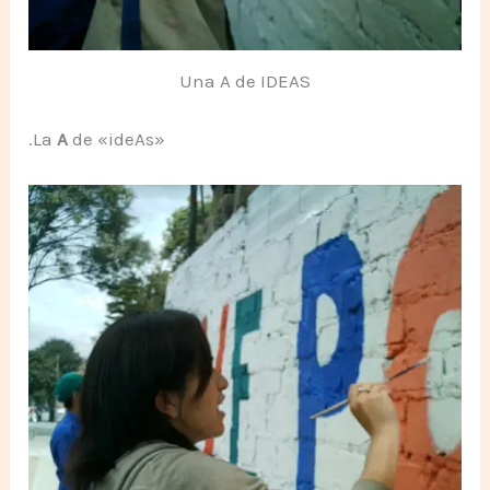
Una A de IDEAS
.La
A
de «ideAs»