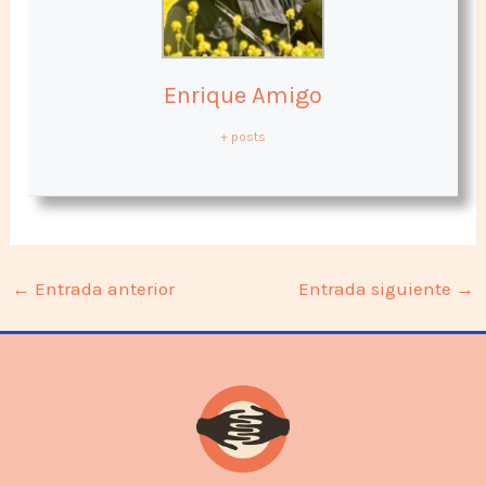
Enrique Amigo
+ posts
←
Entrada anterior
Entrada siguiente
→