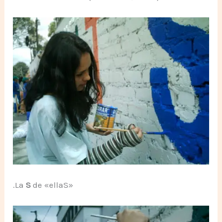
.La
S
de «ellaS»