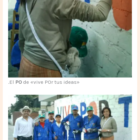
.El
PO
de «vive POr tus ideas»