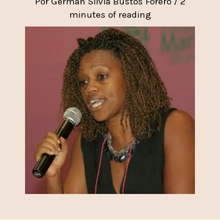
Por
Germán Silvia Bustos Forero
/
2
minutes of reading