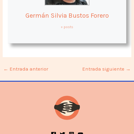
Germán Silvia Bustos Forero
+ posts
←
Entrada anterior
Entrada siguiente
→