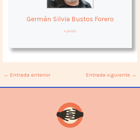
Germán Silvia Bustos Forero
+ posts
←
Entrada anterior
Entrada siguiente
→