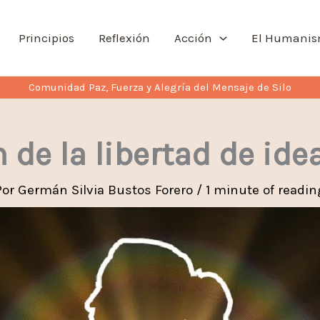
Principios
Reflexión
Acción
El Humani
Comunidad Paz, Fuerza y Alegría del Mensaje de Silo
 de la libertad de ide
Por
Germán Silvia Bustos Forero
/
1 minute of readin