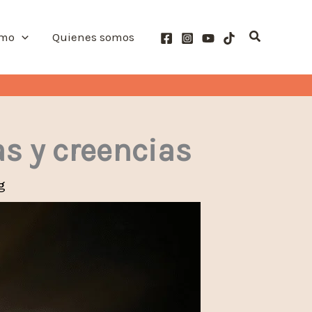
Buscar
smo
Quienes somos
as y creencias
g